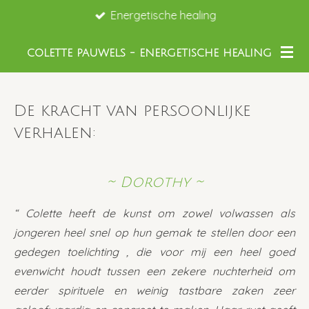
Energetische healing
Ga
direct
COLETTE PAUWELS - ENERGETISCHE HEALING
naar
de
hoofdinhoud
De kracht van persoonlijke
verhalen:
~ Dorothy ~
“ Colette heeft de kunst om zowel volwassen als
jongeren heel snel op hun gemak te stellen door een
gedegen toelichting , die voor mij een heel goed
evenwicht houdt tussen een zekere nuchterheid om
eerder spirituele en weinig tastbare zaken zeer